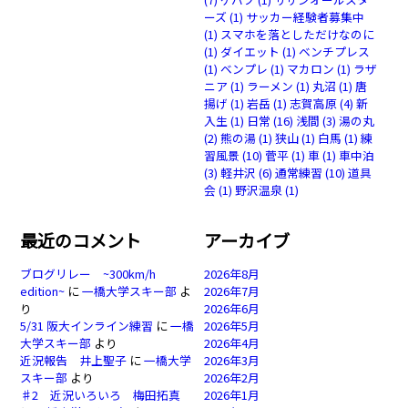
ーズ
(1)
サッカー経験者募集中
(1)
スマホを落としただけなのに
(1)
ダイエット
(1)
ベンチプレス
(1)
ベンプレ
(1)
マカロン
(1)
ラザ
ニア
(1)
ラーメン
(1)
丸沼
(1)
唐
揚げ
(1)
岩岳
(1)
志賀高原
(4)
新
入生
(1)
日常
(16)
浅間
(3)
湯の丸
(2)
熊の湯
(1)
狭山
(1)
白馬
(1)
練
習風景
(10)
菅平
(1)
車
(1)
車中泊
(3)
軽井沢
(6)
通常練習
(10)
道具
会
(1)
野沢温泉
(1)
最近のコメント
アーカイブ
ブログリレー ~300km/h
2026年8月
edition~
に
一橋大学スキー部
よ
2026年7月
り
2026年6月
5/31 阪大インライン練習
に
一橋
2026年5月
大学スキー部
より
2026年4月
近況報告 井上聖子
に
一橋大学
2026年3月
スキー部
より
2026年2月
♯2 近況いろいろ 梅田拓真
2026年1月