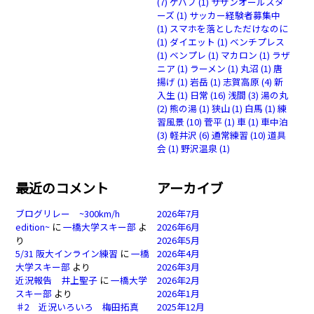
(7)
ケバブ
(1)
サザンオールスタ
ーズ
(1)
サッカー経験者募集中
(1)
スマホを落としただけなのに
(1)
ダイエット
(1)
ベンチプレス
(1)
ベンプレ
(1)
マカロン
(1)
ラザ
ニア
(1)
ラーメン
(1)
丸沼
(1)
唐
揚げ
(1)
岩岳
(1)
志賀高原
(4)
新
入生
(1)
日常
(16)
浅間
(3)
湯の丸
(2)
熊の湯
(1)
狭山
(1)
白馬
(1)
練
習風景
(10)
菅平
(1)
車
(1)
車中泊
(3)
軽井沢
(6)
通常練習
(10)
道具
会
(1)
野沢温泉
(1)
最近のコメント
アーカイブ
ブログリレー ~300km/h
2026年7月
edition~
に
一橋大学スキー部
よ
2026年6月
り
2026年5月
5/31 阪大インライン練習
に
一橋
2026年4月
大学スキー部
より
2026年3月
近況報告 井上聖子
に
一橋大学
2026年2月
スキー部
より
2026年1月
♯2 近況いろいろ 梅田拓真
2025年12月