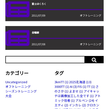
富士ほくろく
2011/07/09
オフトレーニング
金曜練
2011/07/08
オフトレーニング
カテゴリー
タグ
Uncategorized
3kmTT
(1)
2025北海道
(13)
オフトレーニング
3000TT
(1)
AI
(3)
FIS
(1)
TT
(1)
さ
シーズントレーニング
のさか
(1)
よませ
(1)
アイキャッ
大会
チは画像加工した全です
(1)
アト
ミック信者
(1)
アルペン
(24)
イ
エティ
(2)
インカレ
(2)
クロカン