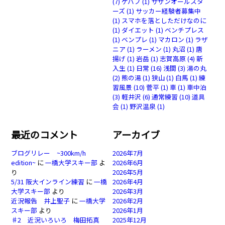
(7)
ケバブ
(1)
サザンオールスタ
ーズ
(1)
サッカー経験者募集中
(1)
スマホを落としただけなのに
(1)
ダイエット
(1)
ベンチプレス
(1)
ベンプレ
(1)
マカロン
(1)
ラザ
ニア
(1)
ラーメン
(1)
丸沼
(1)
唐
揚げ
(1)
岩岳
(1)
志賀高原
(4)
新
入生
(1)
日常
(16)
浅間
(3)
湯の丸
(2)
熊の湯
(1)
狭山
(1)
白馬
(1)
練
習風景
(10)
菅平
(1)
車
(1)
車中泊
(3)
軽井沢
(6)
通常練習
(10)
道具
会
(1)
野沢温泉
(1)
最近のコメント
アーカイブ
ブログリレー ~300km/h
2026年7月
edition~
に
一橋大学スキー部
よ
2026年6月
り
2026年5月
5/31 阪大インライン練習
に
一橋
2026年4月
大学スキー部
より
2026年3月
近況報告 井上聖子
に
一橋大学
2026年2月
スキー部
より
2026年1月
♯2 近況いろいろ 梅田拓真
2025年12月