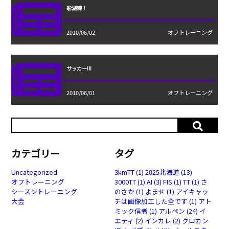
彩湖練！
2010/06/02
オフトレーニング
サッカー!!!
2010/06/01
オフトレーニング
カテゴリー
タグ
Uncategorized
3kmTT
(1)
2025北海道
(13)
オフトレーニング
3000TT
(1)
AI
(3)
FIS
(1)
TT
(1)
さ
シーズントレーニング
のさか
(1)
よませ
(1)
アイキャッ
大会
チは画像加工した全です
(1)
アト
ミック信者
(1)
アルペン
(24)
イ
エティ
(2)
インカレ
(2)
クロカン