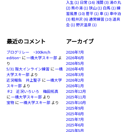
入生
(1)
日常
(16)
浅間
(3)
湯の丸
(2)
熊の湯
(1)
狭山
(1)
白馬
(1)
練
習風景
(10)
菅平
(1)
車
(1)
車中泊
(3)
軽井沢
(6)
通常練習
(10)
道具
会
(1)
野沢温泉
(1)
最近のコメント
アーカイブ
ブログリレー ~300km/h
2026年7月
edition~
に
一橋大学スキー部
よ
2026年6月
り
2026年5月
5/31 阪大インライン練習
に
一橋
2026年4月
大学スキー部
より
2026年3月
近況報告 井上聖子
に
一橋大学
2026年2月
スキー部
より
2026年1月
♯2 近況いろいろ 梅田拓真
2025年12月
に
一橋大学スキー部
より
2025年11月
宝物
に
一橋大学スキー部
より
2025年10月
2025年9月
2025年8月
2025年7月
2025年6月
2025年5月