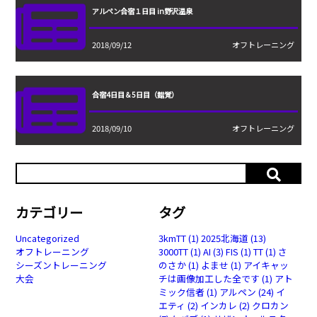
アルペン合宿１日目 in野沢温泉
2018/09/12
オフトレーニング
合宿4日目＆5日目（錯覚）
2018/09/10
オフトレーニング
カテゴリー
タグ
Uncategorized
3kmTT
(1)
2025北海道
(13)
オフトレーニング
3000TT
(1)
AI
(3)
FIS
(1)
TT
(1)
さ
シーズントレーニング
のさか
(1)
よませ
(1)
アイキャッ
大会
チは画像加工した全です
(1)
アト
ミック信者
(1)
アルペン
(24)
イ
エティ
(2)
インカレ
(2)
クロカン