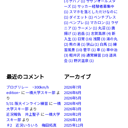
(7)
ケバブ
(1)
サザンオールスタ
ーズ
(1)
サッカー経験者募集中
(1)
スマホを落としただけなのに
(1)
ダイエット
(1)
ベンチプレス
(1)
ベンプレ
(1)
マカロン
(1)
ラザ
ニア
(1)
ラーメン
(1)
丸沼
(1)
唐
揚げ
(1)
岩岳
(1)
志賀高原
(4)
新
入生
(1)
日常
(16)
浅間
(3)
湯の丸
(2)
熊の湯
(1)
狭山
(1)
白馬
(1)
練
習風景
(10)
菅平
(1)
車
(1)
車中泊
(3)
軽井沢
(6)
通常練習
(10)
道具
会
(1)
野沢温泉
(1)
最近のコメント
アーカイブ
ブログリレー ~300km/h
2026年7月
edition~
に
一橋大学スキー部
よ
2026年6月
り
2026年5月
5/31 阪大インライン練習
に
一橋
2026年4月
大学スキー部
より
2026年3月
近況報告 井上聖子
に
一橋大学
2026年2月
スキー部
より
2026年1月
♯2 近況いろいろ 梅田拓真
2025年12月