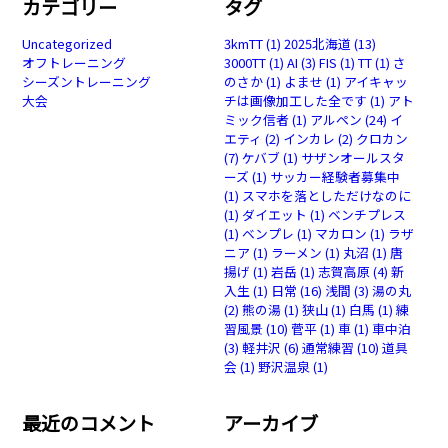
カテゴリー
タグ
Uncategorized
3kmTT
(1)
2025北海道
(13)
オフトレーニング
3000TT
(1)
AI
(3)
FIS
(1)
TT
(1)
さ
シーズントレーニング
のさか
(1)
よませ
(1)
アイキャッ
大会
チは画像加工した全です
(1)
アト
ミック信者
(1)
アルペン
(24)
イ
エティ
(2)
インカレ
(2)
クロカン
(7)
ケバブ
(1)
サザンオールスタ
ーズ
(1)
サッカー経験者募集中
(1)
スマホを落としただけなのに
(1)
ダイエット
(1)
ベンチプレス
(1)
ベンプレ
(1)
マカロン
(1)
ラザ
ニア
(1)
ラーメン
(1)
丸沼
(1)
唐
揚げ
(1)
岩岳
(1)
志賀高原
(4)
新
入生
(1)
日常
(16)
浅間
(3)
湯の丸
(2)
熊の湯
(1)
狭山
(1)
白馬
(1)
練
習風景
(10)
菅平
(1)
車
(1)
車中泊
(3)
軽井沢
(6)
通常練習
(10)
道具
会
(1)
野沢温泉
(1)
最近のコメント
アーカイブ