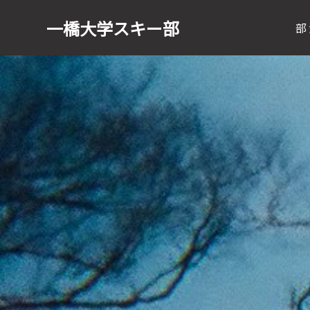
一橋大学
スキー部
部