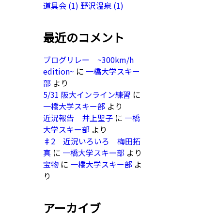
道具会
(1)
野沢温泉
(1)
最近のコメント
ブログリレー ~300km/h
edition~
に
一橋大学スキー
部
より
5/31 阪大インライン練習
に
一橋大学スキー部
より
近況報告 井上聖子
に
一橋
大学スキー部
より
♯2 近況いろいろ 梅田拓
真
に
一橋大学スキー部
より
宝物
に
一橋大学スキー部
よ
り
アーカイブ