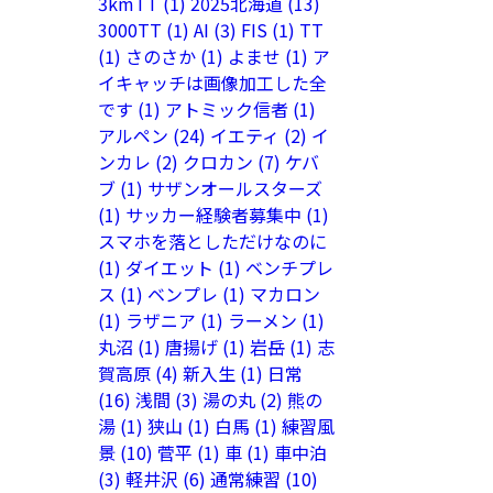
3kmTT
(1)
2025北海道
(13)
3000TT
(1)
AI
(3)
FIS
(1)
TT
(1)
さのさか
(1)
よませ
(1)
ア
イキャッチは画像加工した全
です
(1)
アトミック信者
(1)
アルペン
(24)
イエティ
(2)
イ
ンカレ
(2)
クロカン
(7)
ケバ
ブ
(1)
サザンオールスターズ
(1)
サッカー経験者募集中
(1)
スマホを落としただけなのに
(1)
ダイエット
(1)
ベンチプレ
ス
(1)
ベンプレ
(1)
マカロン
(1)
ラザニア
(1)
ラーメン
(1)
丸沼
(1)
唐揚げ
(1)
岩岳
(1)
志
賀高原
(4)
新入生
(1)
日常
(16)
浅間
(3)
湯の丸
(2)
熊の
湯
(1)
狭山
(1)
白馬
(1)
練習風
景
(10)
菅平
(1)
車
(1)
車中泊
(3)
軽井沢
(6)
通常練習
(10)