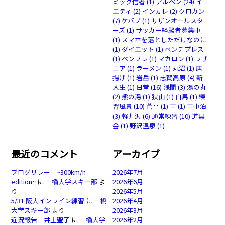
ミック信者
(1)
アルペン
(24)
イ
エティ
(2)
インカレ
(2)
クロカン
(7)
ケバブ
(1)
サザンオールスタ
ーズ
(1)
サッカー経験者募集中
(1)
スマホを落としただけなのに
(1)
ダイエット
(1)
ベンチプレス
(1)
ベンプレ
(1)
マカロン
(1)
ラザ
ニア
(1)
ラーメン
(1)
丸沼
(1)
唐
揚げ
(1)
岩岳
(1)
志賀高原
(4)
新
入生
(1)
日常
(16)
浅間
(3)
湯の丸
(2)
熊の湯
(1)
狭山
(1)
白馬
(1)
練
習風景
(10)
菅平
(1)
車
(1)
車中泊
(3)
軽井沢
(6)
通常練習
(10)
道具
会
(1)
野沢温泉
(1)
最近のコメント
アーカイブ
ブログリレー ~300km/h
2026年7月
edition~
に
一橋大学スキー部
よ
2026年6月
り
2026年5月
5/31 阪大インライン練習
に
一橋
2026年4月
大学スキー部
より
2026年3月
近況報告 井上聖子
に
一橋大学
2026年2月