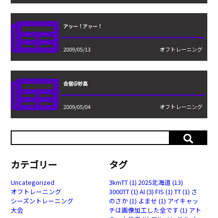
アッー！アッー！
2009/05/13
オフトレーニング
合宿＠妙高
2009/05/04
オフトレーニング
カテゴリー
タグ
Uncategorized
3kmTT
(1)
2025北海道
(13)
オフトレーニング
3000TT
(1)
AI
(3)
FIS
(1)
TT
(1)
さ
シーズントレーニング
のさか
(1)
よませ
(1)
アイキャッ
大会
チは画像加工した全です
(1)
アト