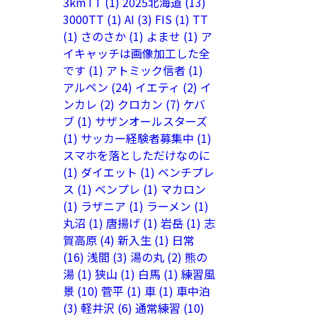
3kmTT
(1)
2025北海道
(13)
3000TT
(1)
AI
(3)
FIS
(1)
TT
(1)
さのさか
(1)
よませ
(1)
ア
イキャッチは画像加工した全
です
(1)
アトミック信者
(1)
アルペン
(24)
イエティ
(2)
イ
ンカレ
(2)
クロカン
(7)
ケバ
ブ
(1)
サザンオールスターズ
(1)
サッカー経験者募集中
(1)
スマホを落としただけなのに
(1)
ダイエット
(1)
ベンチプレ
ス
(1)
ベンプレ
(1)
マカロン
(1)
ラザニア
(1)
ラーメン
(1)
丸沼
(1)
唐揚げ
(1)
岩岳
(1)
志
賀高原
(4)
新入生
(1)
日常
(16)
浅間
(3)
湯の丸
(2)
熊の
湯
(1)
狭山
(1)
白馬
(1)
練習風
景
(10)
菅平
(1)
車
(1)
車中泊
(3)
軽井沢
(6)
通常練習
(10)