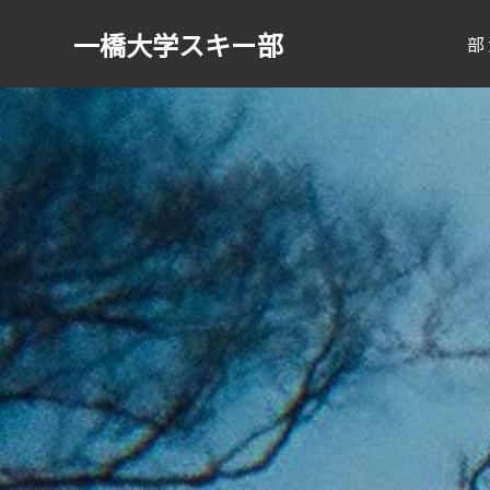
一橋大学
スキー部
部