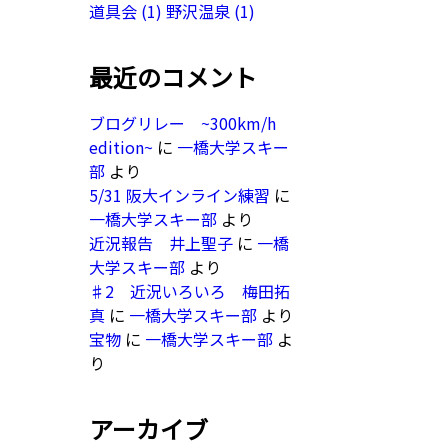
道具会
(1)
野沢温泉
(1)
最近のコメント
ブログリレー ~300km/h
edition~
に
一橋大学スキー
部
より
5/31 阪大インライン練習
に
一橋大学スキー部
より
近況報告 井上聖子
に
一橋
大学スキー部
より
♯2 近況いろいろ 梅田拓
真
に
一橋大学スキー部
より
宝物
に
一橋大学スキー部
よ
り
アーカイブ