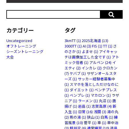
カテゴリー
タグ
Uncategorized
3kmTT
(1)
2025北海道
(13)
オフトレーニング
3000TT
(1)
AI
(3)
FIS
(1)
TT
(1)
さ
シーズントレーニング
のさか
(1)
よませ
(1)
アイキャッ
大会
チは画像加工した全です
(1)
アト
ミック信者
(1)
アルペン
(24)
イ
エティ
(2)
インカレ
(2)
クロカン
(7)
ケバブ
(1)
サザンオールスタ
ーズ
(1)
サッカー経験者募集中
(1)
スマホを落としただけなのに
(1)
ダイエット
(1)
ベンチプレス
(1)
ベンプレ
(1)
マカロン
(1)
ラザ
ニア
(1)
ラーメン
(1)
丸沼
(1)
唐
揚げ
(1)
岩岳
(1)
志賀高原
(4)
新
入生
(1)
日常
(16)
浅間
(3)
湯の丸
(2)
熊の湯
(1)
狭山
(1)
白馬
(1)
練
習風景
(10)
菅平
(1)
車
(1)
車中泊
(3)
軽井沢
(6)
通常練習
(10)
道具