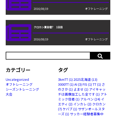
2016/08/19
オフトレーニング
クロカン夏合宿? 1日目
2016/08/19
オフトレーニング
カテゴリー
タグ
Uncategorized
3kmTT
(1)
2025北海道
(13)
オフトレーニング
3000TT
(1)
AI
(3)
FIS
(1)
TT
(1)
さ
シーズントレーニング
のさか
(1)
よませ
(1)
アイキャッ
大会
チは画像加工した全です
(1)
アト
ミック信者
(1)
アルペン
(24)
イ
エティ
(2)
インカレ
(2)
クロカン
(7)
ケバブ
(1)
サザンオールスタ
ーズ
(1)
サッカー経験者募集中