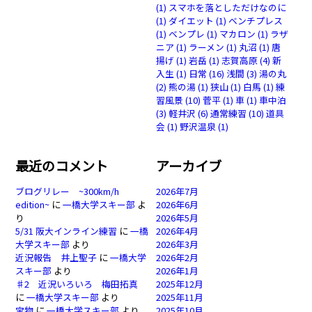
(1)
スマホを落としただけなのに
(1)
ダイエット
(1)
ベンチプレス
(1)
ベンプレ
(1)
マカロン
(1)
ラザ
ニア
(1)
ラーメン
(1)
丸沼
(1)
唐
揚げ
(1)
岩岳
(1)
志賀高原
(4)
新
入生
(1)
日常
(16)
浅間
(3)
湯の丸
(2)
熊の湯
(1)
狭山
(1)
白馬
(1)
練
習風景
(10)
菅平
(1)
車
(1)
車中泊
(3)
軽井沢
(6)
通常練習
(10)
道具
会
(1)
野沢温泉
(1)
最近のコメント
アーカイブ
ブログリレー ~300km/h
2026年7月
edition~
に
一橋大学スキー部
よ
2026年6月
り
2026年5月
5/31 阪大インライン練習
に
一橋
2026年4月
大学スキー部
より
2026年3月
近況報告 井上聖子
に
一橋大学
2026年2月
スキー部
より
2026年1月
♯2 近況いろいろ 梅田拓真
2025年12月
に
一橋大学スキー部
より
2025年11月
宝物
に
一橋大学スキー部
より
2025年10月