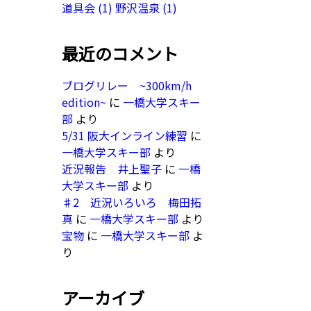
道具会
(1)
野沢温泉
(1)
最近のコメント
ブログリレー ~300km/h
edition~
に
一橋大学スキー
部
より
5/31 阪大インライン練習
に
一橋大学スキー部
より
近況報告 井上聖子
に
一橋
大学スキー部
より
♯2 近況いろいろ 梅田拓
真
に
一橋大学スキー部
より
宝物
に
一橋大学スキー部
よ
り
アーカイブ