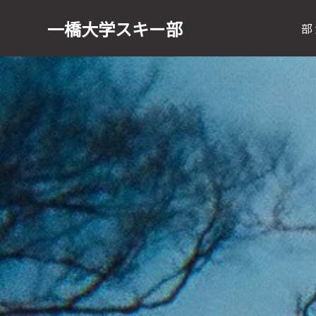
一橋大学
スキー部
部