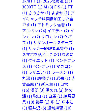
3kmTT
(1)
2025北海道
(13)
3000TT
(1)
AI
(3)
FIS
(1)
TT
(1)
さのさか
(1)
よませ
(1)
ア
イキャッチは画像加工した全
です
(1)
アトミック信者
(1)
アルペン
(24)
イエティ
(2)
イ
ンカレ
(2)
クロカン
(7)
ケバ
ブ
(1)
サザンオールスターズ
(1)
サッカー経験者募集中
(1)
スマホを落としただけなのに
(1)
ダイエット
(1)
ベンチプレ
ス
(1)
ベンプレ
(1)
マカロン
(1)
ラザニア
(1)
ラーメン
(1)
丸沼
(1)
唐揚げ
(1)
岩岳
(1)
志
賀高原
(4)
新入生
(1)
日常
(16)
浅間
(3)
湯の丸
(2)
熊の
湯
(1)
狭山
(1)
白馬
(1)
練習風
景
(10)
菅平
(1)
車
(1)
車中泊
(3)
軽井沢
(6)
通常練習
(10)