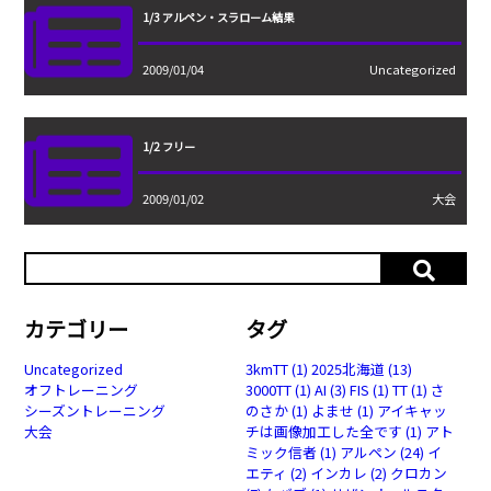
1/3 アルペン・スラローム結果
2009/01/04
Uncategorized
1/2 フリー
2009/01/02
大会
カテゴリー
タグ
Uncategorized
3kmTT
(1)
2025北海道
(13)
オフトレーニング
3000TT
(1)
AI
(3)
FIS
(1)
TT
(1)
さ
シーズントレーニング
のさか
(1)
よませ
(1)
アイキャッ
大会
チは画像加工した全です
(1)
アト
ミック信者
(1)
アルペン
(24)
イ
エティ
(2)
インカレ
(2)
クロカン