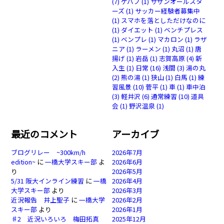
(7)
ケバブ
(1)
サザンオールスタ
ーズ
(1)
サッカー経験者募集中
(1)
スマホを落としただけなのに
(1)
ダイエット
(1)
ベンチプレス
(1)
ベンプレ
(1)
マカロン
(1)
ラザ
ニア
(1)
ラーメン
(1)
丸沼
(1)
唐
揚げ
(1)
岩岳
(1)
志賀高原
(4)
新
入生
(1)
日常
(16)
浅間
(3)
湯の丸
(2)
熊の湯
(1)
狭山
(1)
白馬
(1)
練
習風景
(10)
菅平
(1)
車
(1)
車中泊
(3)
軽井沢
(6)
通常練習
(10)
道具
会
(1)
野沢温泉
(1)
最近のコメント
アーカイブ
ブログリレー ~300km/h
2026年7月
edition~
に
一橋大学スキー部
よ
2026年6月
り
2026年5月
5/31 阪大インライン練習
に
一橋
2026年4月
大学スキー部
より
2026年3月
近況報告 井上聖子
に
一橋大学
2026年2月
スキー部
より
2026年1月
♯2 近況いろいろ 梅田拓真
2025年12月