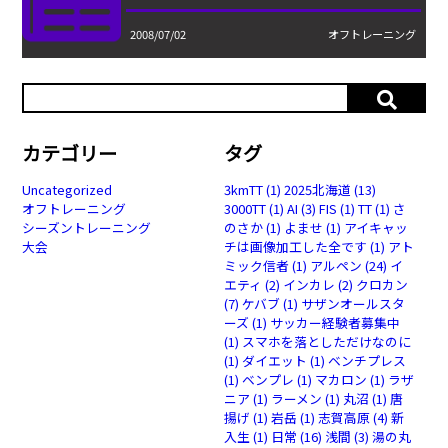
2008/07/02
オフトレーニング
カテゴリー
タグ
Uncategorized
3kmTT
(1)
2025北海道
(13)
オフトレーニング
3000TT
(1)
AI
(3)
FIS
(1)
TT
(1)
さ
シーズントレーニング
のさか
(1)
よませ
(1)
アイキャッ
大会
チは画像加工した全です
(1)
アト
ミック信者
(1)
アルペン
(24)
イ
エティ
(2)
インカレ
(2)
クロカン
(7)
ケバブ
(1)
サザンオールスタ
ーズ
(1)
サッカー経験者募集中
(1)
スマホを落としただけなのに
(1)
ダイエット
(1)
ベンチプレス
(1)
ベンプレ
(1)
マカロン
(1)
ラザ
ニア
(1)
ラーメン
(1)
丸沼
(1)
唐
揚げ
(1)
岩岳
(1)
志賀高原
(4)
新
入生
(1)
日常
(16)
浅間
(3)
湯の丸