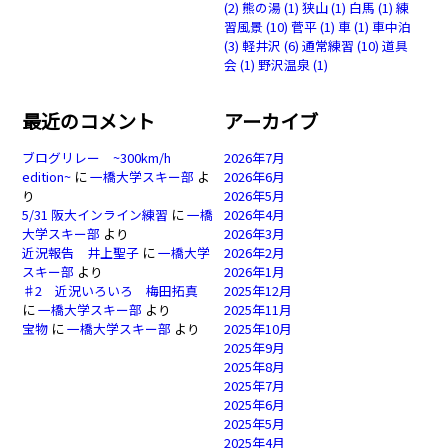
(2)
熊の湯
(1)
狭山
(1)
白馬
(1)
練
習風景
(10)
菅平
(1)
車
(1)
車中泊
(3)
軽井沢
(6)
通常練習
(10)
道具
会
(1)
野沢温泉
(1)
最近のコメント
アーカイブ
ブログリレー ~300km/h
2026年7月
edition~
に
一橋大学スキー部
よ
2026年6月
り
2026年5月
5/31 阪大インライン練習
に
一橋
2026年4月
大学スキー部
より
2026年3月
近況報告 井上聖子
に
一橋大学
2026年2月
スキー部
より
2026年1月
♯2 近況いろいろ 梅田拓真
2025年12月
に
一橋大学スキー部
より
2025年11月
宝物
に
一橋大学スキー部
より
2025年10月
2025年9月
2025年8月
2025年7月
2025年6月
2025年5月
2025年4月