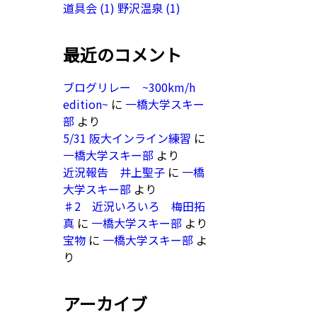
道具会
(1)
野沢温泉
(1)
最近のコメント
ブログリレー ~300km/h
edition~
に
一橋大学スキー
部
より
5/31 阪大インライン練習
に
一橋大学スキー部
より
近況報告 井上聖子
に
一橋
大学スキー部
より
♯2 近況いろいろ 梅田拓
真
に
一橋大学スキー部
より
宝物
に
一橋大学スキー部
よ
り
アーカイブ