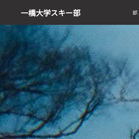
一橋大学
スキー部
部