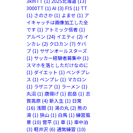
3kmTT
(1)
2025北海道
(13)
3000TT
(1)
AI
(3)
FIS
(1)
TT
(1)
さのさか
(1)
よませ
(1)
ア
イキャッチは画像加工した全
です
(1)
アトミック信者
(1)
アルペン
(24)
イエティ
(2)
イ
ンカレ
(2)
クロカン
(7)
ケバ
ブ
(1)
サザンオールスターズ
(1)
サッカー経験者募集中
(1)
スマホを落としただけなのに
(1)
ダイエット
(1)
ベンチプレ
ス
(1)
ベンプレ
(1)
マカロン
(1)
ラザニア
(1)
ラーメン
(1)
丸沼
(1)
唐揚げ
(1)
岩岳
(1)
志
賀高原
(4)
新入生
(1)
日常
(16)
浅間
(3)
湯の丸
(2)
熊の
湯
(1)
狭山
(1)
白馬
(1)
練習風
景
(10)
菅平
(1)
車
(1)
車中泊
(3)
軽井沢
(6)
通常練習
(10)