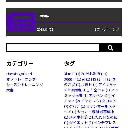
三角関係
2013/04/02
オフトレーニング
カテゴリー
タグ
Uncategorized
3kmTT
(1)
2025北海道
(13)
オフトレーニング
3000TT
(1)
AI
(3)
FIS
(1)
TT
(1)
さ
シーズントレーニング
のさか
(1)
よませ
(1)
アイキャッ
大会
チは画像加工した全です
(1)
アト
ミック信者
(1)
アルペン
(24)
イ
エティ
(2)
インカレ
(2)
クロカン
(7)
ケバブ
(1)
サザンオールスタ
ーズ
(1)
サッカー経験者募集中
(1)
スマホを落としただけなのに
(1)
ダイエット
(1)
ベンチプレス
(1)
ベンプレ
(1)
マカロン
(1)
ラザ