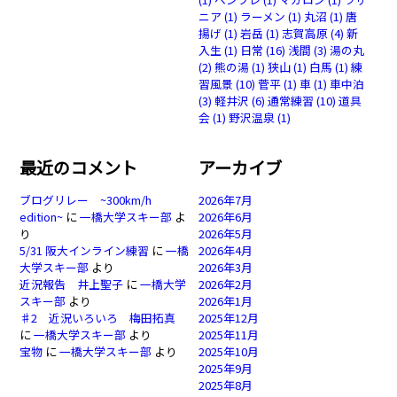
ニア
(1)
ラーメン
(1)
丸沼
(1)
唐
揚げ
(1)
岩岳
(1)
志賀高原
(4)
新
入生
(1)
日常
(16)
浅間
(3)
湯の丸
(2)
熊の湯
(1)
狭山
(1)
白馬
(1)
練
習風景
(10)
菅平
(1)
車
(1)
車中泊
(3)
軽井沢
(6)
通常練習
(10)
道具
会
(1)
野沢温泉
(1)
最近のコメント
アーカイブ
ブログリレー ~300km/h
2026年7月
edition~
に
一橋大学スキー部
よ
2026年6月
り
2026年5月
5/31 阪大インライン練習
に
一橋
2026年4月
大学スキー部
より
2026年3月
近況報告 井上聖子
に
一橋大学
2026年2月
スキー部
より
2026年1月
♯2 近況いろいろ 梅田拓真
2025年12月
に
一橋大学スキー部
より
2025年11月
宝物
に
一橋大学スキー部
より
2025年10月
2025年9月
2025年8月