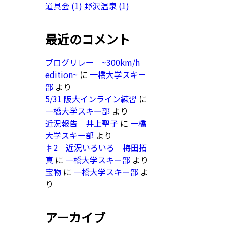
道具会
(1)
野沢温泉
(1)
最近のコメント
ブログリレー ~300km/h
edition~
に
一橋大学スキー
部
より
5/31 阪大インライン練習
に
一橋大学スキー部
より
近況報告 井上聖子
に
一橋
大学スキー部
より
♯2 近況いろいろ 梅田拓
真
に
一橋大学スキー部
より
宝物
に
一橋大学スキー部
よ
り
アーカイブ