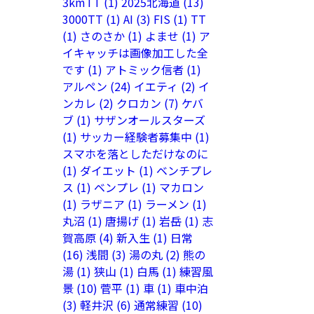
3kmTT
(1)
2025北海道
(13)
3000TT
(1)
AI
(3)
FIS
(1)
TT
(1)
さのさか
(1)
よませ
(1)
ア
イキャッチは画像加工した全
です
(1)
アトミック信者
(1)
アルペン
(24)
イエティ
(2)
イ
ンカレ
(2)
クロカン
(7)
ケバ
ブ
(1)
サザンオールスターズ
(1)
サッカー経験者募集中
(1)
スマホを落としただけなのに
(1)
ダイエット
(1)
ベンチプレ
ス
(1)
ベンプレ
(1)
マカロン
(1)
ラザニア
(1)
ラーメン
(1)
丸沼
(1)
唐揚げ
(1)
岩岳
(1)
志
賀高原
(4)
新入生
(1)
日常
(16)
浅間
(3)
湯の丸
(2)
熊の
湯
(1)
狭山
(1)
白馬
(1)
練習風
景
(10)
菅平
(1)
車
(1)
車中泊
(3)
軽井沢
(6)
通常練習
(10)