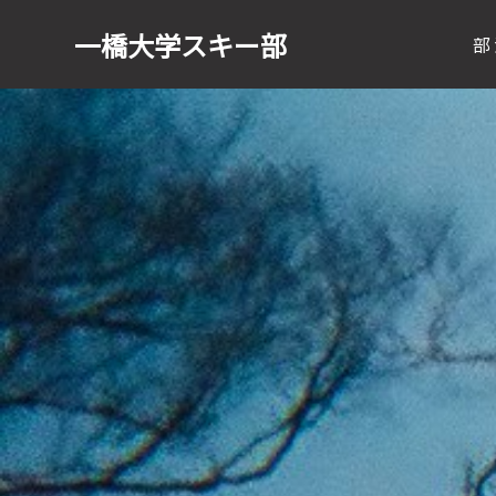
一橋大学
スキー部
部