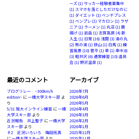
ーズ
(1)
サッカー経験者募集中
(1)
スマホを落としただけなのに
(1)
ダイエット
(1)
ベンチプレス
(1)
ベンプレ
(1)
マカロン
(1)
ラザ
ニア
(1)
ラーメン
(1)
丸沼
(1)
唐
揚げ
(1)
岩岳
(1)
志賀高原
(4)
新
入生
(1)
日常
(16)
浅間
(3)
湯の丸
(2)
熊の湯
(1)
狭山
(1)
白馬
(1)
練
習風景
(10)
菅平
(1)
車
(1)
車中泊
(3)
軽井沢
(6)
通常練習
(10)
道具
会
(1)
野沢温泉
(1)
最近のコメント
アーカイブ
ブログリレー ~300km/h
2026年7月
edition~
に
一橋大学スキー部
よ
2026年6月
り
2026年5月
5/31 阪大インライン練習
に
一橋
2026年4月
大学スキー部
より
2026年3月
近況報告 井上聖子
に
一橋大学
2026年2月
スキー部
より
2026年1月
♯2 近況いろいろ 梅田拓真
2025年12月
に
一橋大学スキー部
より
2025年11月