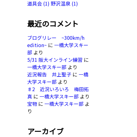
道具会
(1)
野沢温泉
(1)
最近のコメント
ブログリレー ~300km/h
edition~
に
一橋大学スキー
部
より
5/31 阪大インライン練習
に
一橋大学スキー部
より
近況報告 井上聖子
に
一橋
大学スキー部
より
♯2 近況いろいろ 梅田拓
真
に
一橋大学スキー部
より
宝物
に
一橋大学スキー部
よ
り
アーカイブ