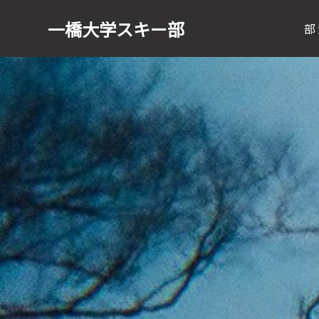
一橋大学
スキー部
部