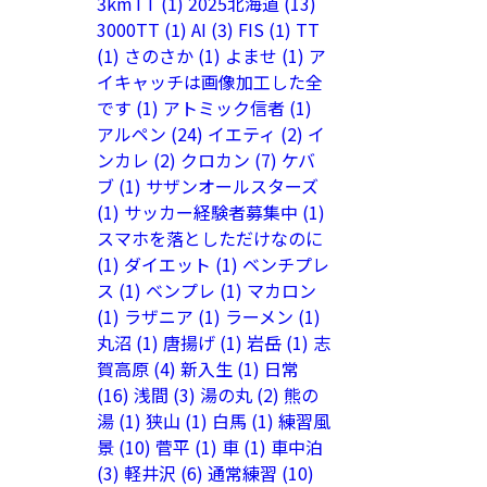
3kmTT
(1)
2025北海道
(13)
3000TT
(1)
AI
(3)
FIS
(1)
TT
(1)
さのさか
(1)
よませ
(1)
ア
イキャッチは画像加工した全
です
(1)
アトミック信者
(1)
アルペン
(24)
イエティ
(2)
イ
ンカレ
(2)
クロカン
(7)
ケバ
ブ
(1)
サザンオールスターズ
(1)
サッカー経験者募集中
(1)
スマホを落としただけなのに
(1)
ダイエット
(1)
ベンチプレ
ス
(1)
ベンプレ
(1)
マカロン
(1)
ラザニア
(1)
ラーメン
(1)
丸沼
(1)
唐揚げ
(1)
岩岳
(1)
志
賀高原
(4)
新入生
(1)
日常
(16)
浅間
(3)
湯の丸
(2)
熊の
湯
(1)
狭山
(1)
白馬
(1)
練習風
景
(10)
菅平
(1)
車
(1)
車中泊
(3)
軽井沢
(6)
通常練習
(10)