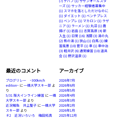
(7)
ケバブ
(1)
サザンオールスタ
ーズ
(1)
サッカー経験者募集中
(1)
スマホを落としただけなのに
(1)
ダイエット
(1)
ベンチプレス
(1)
ベンプレ
(1)
マカロン
(1)
ラザ
ニア
(1)
ラーメン
(1)
丸沼
(1)
唐
揚げ
(1)
岩岳
(1)
志賀高原
(4)
新
入生
(1)
日常
(16)
浅間
(3)
湯の丸
(2)
熊の湯
(1)
狭山
(1)
白馬
(1)
練
習風景
(10)
菅平
(1)
車
(1)
車中泊
(3)
軽井沢
(6)
通常練習
(10)
道具
会
(1)
野沢温泉
(1)
最近のコメント
アーカイブ
ブログリレー ~300km/h
2026年7月
edition~
に
一橋大学スキー部
よ
2026年6月
り
2026年5月
5/31 阪大インライン練習
に
一橋
2026年4月
大学スキー部
より
2026年3月
近況報告 井上聖子
に
一橋大学
2026年2月
スキー部
より
2026年1月
♯2 近況いろいろ 梅田拓真
2025年12月