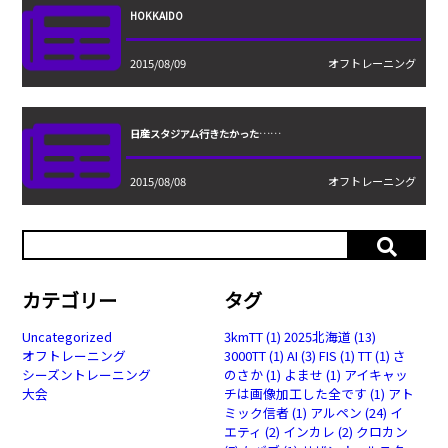
HOKKAIDO
2015/08/09
オフトレーニング
日産スタジアム行きたかった……
2015/08/08
オフトレーニング
カテゴリー
タグ
Uncategorized
3kmTT
(1)
2025北海道
(13)
オフトレーニング
3000TT
(1)
AI
(3)
FIS
(1)
TT
(1)
さ
シーズントレーニング
のさか
(1)
よませ
(1)
アイキャッ
大会
チは画像加工した全です
(1)
アト
ミック信者
(1)
アルペン
(24)
イ
エティ
(2)
インカレ
(2)
クロカン