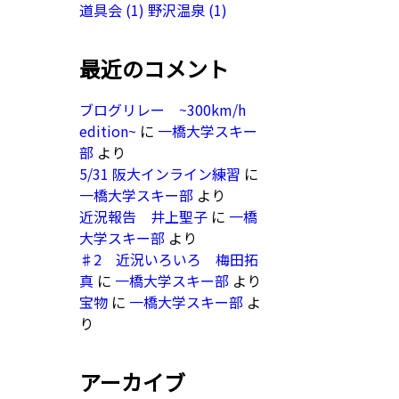
道具会
(1)
野沢温泉
(1)
最近のコメント
ブログリレー ~300km/h
edition~
に
一橋大学スキー
部
より
5/31 阪大インライン練習
に
一橋大学スキー部
より
近況報告 井上聖子
に
一橋
大学スキー部
より
♯2 近況いろいろ 梅田拓
真
に
一橋大学スキー部
より
宝物
に
一橋大学スキー部
よ
り
アーカイブ