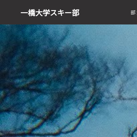
一橋大学
スキー部
部