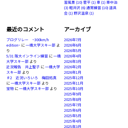
習風景
(10)
菅平
(1)
車
(1)
車中泊
(3)
軽井沢
(6)
通常練習
(10)
道具
会
(1)
野沢温泉
(1)
最近のコメント
アーカイブ
ブログリレー ~300km/h
2026年7月
edition~
に
一橋大学スキー部
よ
2026年6月
り
2026年5月
5/31 阪大インライン練習
に
一橋
2026年4月
大学スキー部
より
2026年3月
近況報告 井上聖子
に
一橋大学
2026年2月
スキー部
より
2026年1月
♯2 近況いろいろ 梅田拓真
2025年12月
に
一橋大学スキー部
より
2025年11月
宝物
に
一橋大学スキー部
より
2025年10月
2025年9月
2025年8月
2025年7月
2025年6月
2025年5月
2025年4月
2025年3月