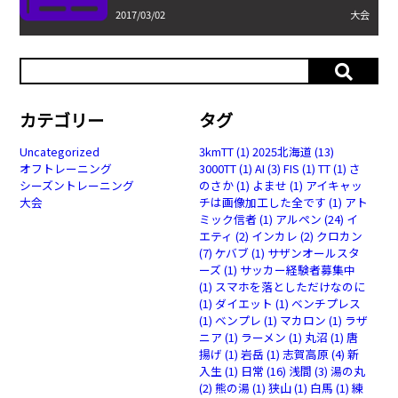
2017/03/02
大会
カテゴリー
タグ
Uncategorized
3kmTT
(1)
2025北海道
(13)
オフトレーニング
3000TT
(1)
AI
(3)
FIS
(1)
TT
(1)
さ
シーズントレーニング
のさか
(1)
よませ
(1)
アイキャッ
大会
チは画像加工した全です
(1)
アト
ミック信者
(1)
アルペン
(24)
イ
エティ
(2)
インカレ
(2)
クロカン
(7)
ケバブ
(1)
サザンオールスタ
ーズ
(1)
サッカー経験者募集中
(1)
スマホを落としただけなのに
(1)
ダイエット
(1)
ベンチプレス
(1)
ベンプレ
(1)
マカロン
(1)
ラザ
ニア
(1)
ラーメン
(1)
丸沼
(1)
唐
揚げ
(1)
岩岳
(1)
志賀高原
(4)
新
入生
(1)
日常
(16)
浅間
(3)
湯の丸
(2)
熊の湯
(1)
狭山
(1)
白馬
(1)
練