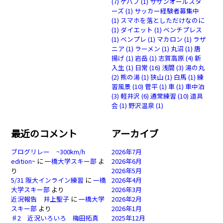
(7)
ケバブ
(1)
サザンオールスタ
ーズ
(1)
サッカー経験者募集中
(1)
スマホを落としただけなのに
(1)
ダイエット
(1)
ベンチプレス
(1)
ベンプレ
(1)
マカロン
(1)
ラザ
ニア
(1)
ラーメン
(1)
丸沼
(1)
唐
揚げ
(1)
岩岳
(1)
志賀高原
(4)
新
入生
(1)
日常
(16)
浅間
(3)
湯の丸
(2)
熊の湯
(1)
狭山
(1)
白馬
(1)
練
習風景
(10)
菅平
(1)
車
(1)
車中泊
(3)
軽井沢
(6)
通常練習
(10)
道具
会
(1)
野沢温泉
(1)
最近のコメント
アーカイブ
ブログリレー ~300km/h
2026年7月
edition~
に
一橋大学スキー部
よ
2026年6月
り
2026年5月
5/31 阪大インライン練習
に
一橋
2026年4月
大学スキー部
より
2026年3月
近況報告 井上聖子
に
一橋大学
2026年2月
スキー部
より
2026年1月
♯2 近況いろいろ 梅田拓真
2025年12月