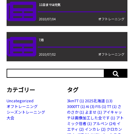
11日までは元気
2010/07/04
オフトレーニング
7月
2010/07/02
オフトレーニング
カテゴリー
タグ
Uncategorized
3kmTT
(1)
2025北海道
(13)
オフトレーニング
3000TT
(1)
AI
(3)
FIS
(1)
TT
(1)
さ
シーズントレーニング
のさか
(1)
よませ
(1)
アイキャッ
大会
チは画像加工した全です
(1)
アト
ミック信者
(1)
アルペン
(24)
イ
エティ
(2)
インカレ
(2)
クロカン