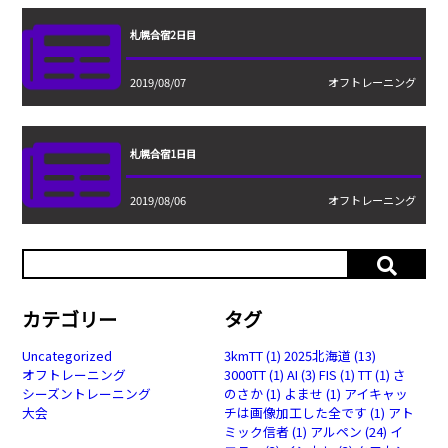
札幌合宿2日目
2019/08/07
オフトレーニング
札幌合宿1日目
2019/08/06
オフトレーニング
カテゴリー
タグ
Uncategorized
3kmTT
(1)
2025北海道
(13)
オフトレーニング
3000TT
(1)
AI
(3)
FIS
(1)
TT
(1)
さ
シーズントレーニング
のさか
(1)
よませ
(1)
アイキャッ
大会
チは画像加工した全です
(1)
アト
ミック信者
(1)
アルペン
(24)
イ