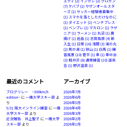
エティ
(2)
インカレ
(2)
クロカン
(7)
ケバブ
(1)
サザンオールスタ
ーズ
(1)
サッカー経験者募集中
(1)
スマホを落としただけなのに
(1)
ダイエット
(1)
ベンチプレス
(1)
ベンプレ
(1)
マカロン
(1)
ラザ
ニア
(1)
ラーメン
(1)
丸沼
(1)
唐
揚げ
(1)
岩岳
(1)
志賀高原
(4)
新
入生
(1)
日常
(16)
浅間
(3)
湯の丸
(2)
熊の湯
(1)
狭山
(1)
白馬
(1)
練
習風景
(10)
菅平
(1)
車
(1)
車中泊
(3)
軽井沢
(6)
通常練習
(10)
道具
会
(1)
野沢温泉
(1)
最近のコメント
アーカイブ
ブログリレー ~300km/h
2026年7月
edition~
に
一橋大学スキー部
よ
2026年6月
り
2026年5月
5/31 阪大インライン練習
に
一橋
2026年4月
大学スキー部
より
2026年3月
近況報告 井上聖子
に
一橋大学
2026年2月
スキー部
より
2026年1月