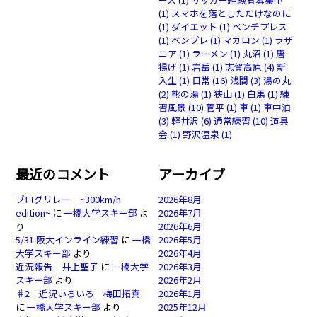
(1)
スマホを落としただけなのに
(1)
ダイエット
(1)
ベンチプレス
(1)
ベンプレ
(1)
マカロン
(1)
ラザ
ニア
(1)
ラーメン
(1)
丸沼
(1)
唐
揚げ
(1)
岩岳
(1)
志賀高原
(4)
新
入生
(1)
日常
(16)
浅間
(3)
湯の丸
(2)
熊の湯
(1)
狭山
(1)
白馬
(1)
練
習風景
(10)
菅平
(1)
車
(1)
車中泊
(3)
軽井沢
(6)
通常練習
(10)
道具
会
(1)
野沢温泉
(1)
最近のコメント
アーカイブ
ブログリレー ~300km/h
2026年8月
edition~
に
一橋大学スキー部
よ
2026年7月
り
2026年6月
5/31 阪大インライン練習
に
一橋
2026年5月
大学スキー部
より
2026年4月
近況報告 井上聖子
に
一橋大学
2026年3月
スキー部
より
2026年2月
♯2 近況いろいろ 梅田拓真
2026年1月
に
一橋大学スキー部
より
2025年12月