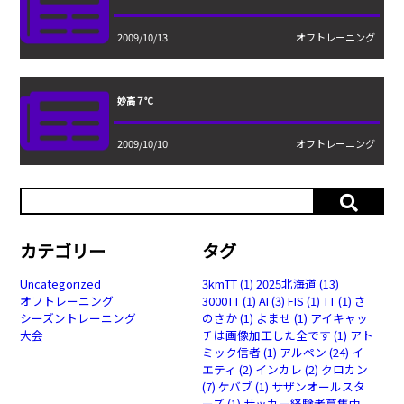
2009/10/13
オフトレーニング
妙高７℃
2009/10/10
オフトレーニング
カテゴリー
タグ
Uncategorized
3kmTT
(1)
2025北海道
(13)
オフトレーニング
3000TT
(1)
AI
(3)
FIS
(1)
TT
(1)
さ
シーズントレーニング
のさか
(1)
よませ
(1)
アイキャッ
大会
チは画像加工した全です
(1)
アト
ミック信者
(1)
アルペン
(24)
イ
エティ
(2)
インカレ
(2)
クロカン
(7)
ケバブ
(1)
サザンオールスタ
ーズ
(1)
サッカー経験者募集中