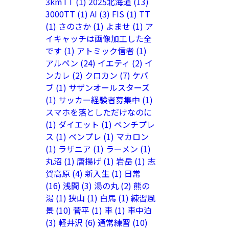
3kmTT
(1)
2025北海道
(13)
3000TT
(1)
AI
(3)
FIS
(1)
TT
(1)
さのさか
(1)
よませ
(1)
ア
イキャッチは画像加工した全
です
(1)
アトミック信者
(1)
アルペン
(24)
イエティ
(2)
イ
ンカレ
(2)
クロカン
(7)
ケバ
ブ
(1)
サザンオールスターズ
(1)
サッカー経験者募集中
(1)
スマホを落としただけなのに
(1)
ダイエット
(1)
ベンチプレ
ス
(1)
ベンプレ
(1)
マカロン
(1)
ラザニア
(1)
ラーメン
(1)
丸沼
(1)
唐揚げ
(1)
岩岳
(1)
志
賀高原
(4)
新入生
(1)
日常
(16)
浅間
(3)
湯の丸
(2)
熊の
湯
(1)
狭山
(1)
白馬
(1)
練習風
景
(10)
菅平
(1)
車
(1)
車中泊
(3)
軽井沢
(6)
通常練習
(10)