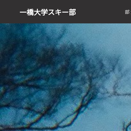
一橋大学
スキー部
部