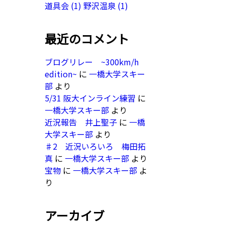
道具会
(1)
野沢温泉
(1)
最近のコメント
ブログリレー ~300km/h
edition~
に
一橋大学スキー
部
より
5/31 阪大インライン練習
に
一橋大学スキー部
より
近況報告 井上聖子
に
一橋
大学スキー部
より
♯2 近況いろいろ 梅田拓
真
に
一橋大学スキー部
より
宝物
に
一橋大学スキー部
よ
り
アーカイブ