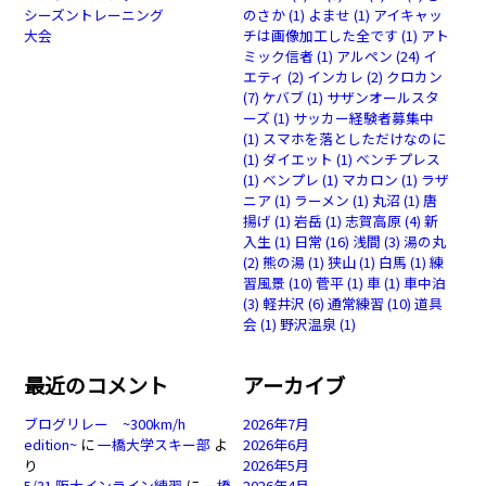
シーズントレーニング
のさか
(1)
よませ
(1)
アイキャッ
大会
チは画像加工した全です
(1)
アト
ミック信者
(1)
アルペン
(24)
イ
エティ
(2)
インカレ
(2)
クロカン
(7)
ケバブ
(1)
サザンオールスタ
ーズ
(1)
サッカー経験者募集中
(1)
スマホを落としただけなのに
(1)
ダイエット
(1)
ベンチプレス
(1)
ベンプレ
(1)
マカロン
(1)
ラザ
ニア
(1)
ラーメン
(1)
丸沼
(1)
唐
揚げ
(1)
岩岳
(1)
志賀高原
(4)
新
入生
(1)
日常
(16)
浅間
(3)
湯の丸
(2)
熊の湯
(1)
狭山
(1)
白馬
(1)
練
習風景
(10)
菅平
(1)
車
(1)
車中泊
(3)
軽井沢
(6)
通常練習
(10)
道具
会
(1)
野沢温泉
(1)
最近のコメント
アーカイブ
ブログリレー ~300km/h
2026年7月
edition~
に
一橋大学スキー部
よ
2026年6月
り
2026年5月
5/31 阪大インライン練習
に
一橋
2026年4月