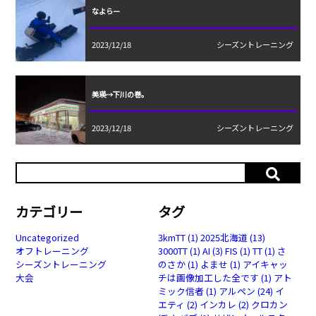
なよらー
2023/12/18
シーズントレーニング
美瑛→下川の巻。
2023/12/18
シーズントレーニング
カテゴリー
タグ
Uncategorized
3kmTT
(1)
2025北海道
(13)
オフトレーニング
3000TT
(1)
AI
(3)
FIS
(1)
TT
(1)
さ
シーズントレーニング
のさか
(1)
よませ
(1)
アイキャッ
大会
チは画像加工した全です
(1)
アト
ミック信者
(1)
アルペン
(24)
イ
エティ
(2)
インカレ
(2)
クロカン