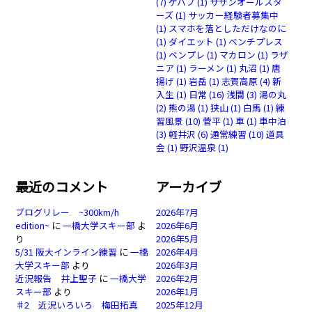
(7)
ケバブ
(1)
サザンオールスタ
ーズ
(1)
サッカー経験者募集中
(1)
スマホを落としただけなのに
(1)
ダイエット
(1)
ベンチプレス
(1)
ベンプレ
(1)
マカロン
(1)
ラザ
ニア
(1)
ラーメン
(1)
丸沼
(1)
唐
揚げ
(1)
岩岳
(1)
志賀高原
(4)
新
入生
(1)
日常
(16)
浅間
(3)
湯の丸
(2)
熊の湯
(1)
狭山
(1)
白馬
(1)
練
習風景
(10)
菅平
(1)
車
(1)
車中泊
(3)
軽井沢
(6)
通常練習
(10)
道具
会
(1)
野沢温泉
(1)
最近のコメント
アーカイブ
ブログリレー ~300km/h
2026年7月
edition~
に
一橋大学スキー部
よ
2026年6月
り
2026年5月
5/31 阪大インライン練習
に
一橋
2026年4月
大学スキー部
より
2026年3月
近況報告 井上聖子
に
一橋大学
2026年2月
スキー部
より
2026年1月
♯2 近況いろいろ 梅田拓真
2025年12月