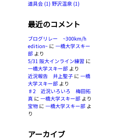
道具会
(1)
野沢温泉
(1)
最近のコメント
ブログリレー ~300km/h
edition~
に
一橋大学スキー
部
より
5/31 阪大インライン練習
に
一橋大学スキー部
より
近況報告 井上聖子
に
一橋
大学スキー部
より
♯2 近況いろいろ 梅田拓
真
に
一橋大学スキー部
より
宝物
に
一橋大学スキー部
よ
り
アーカイブ