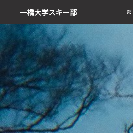
一橋大学
スキー部
部