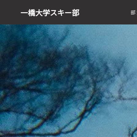
一橋大学
スキー部
部