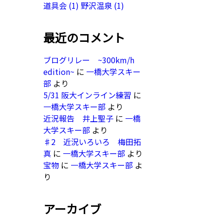
道具会
(1)
野沢温泉
(1)
最近のコメント
ブログリレー ~300km/h
edition~
に
一橋大学スキー
部
より
5/31 阪大インライン練習
に
一橋大学スキー部
より
近況報告 井上聖子
に
一橋
大学スキー部
より
♯2 近況いろいろ 梅田拓
真
に
一橋大学スキー部
より
宝物
に
一橋大学スキー部
よ
り
アーカイブ