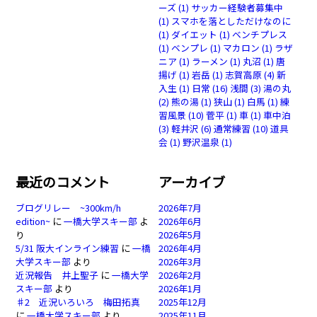
ーズ
(1)
サッカー経験者募集中
(1)
スマホを落としただけなのに
(1)
ダイエット
(1)
ベンチプレス
(1)
ベンプレ
(1)
マカロン
(1)
ラザ
ニア
(1)
ラーメン
(1)
丸沼
(1)
唐
揚げ
(1)
岩岳
(1)
志賀高原
(4)
新
入生
(1)
日常
(16)
浅間
(3)
湯の丸
(2)
熊の湯
(1)
狭山
(1)
白馬
(1)
練
習風景
(10)
菅平
(1)
車
(1)
車中泊
(3)
軽井沢
(6)
通常練習
(10)
道具
会
(1)
野沢温泉
(1)
最近のコメント
アーカイブ
ブログリレー ~300km/h
2026年7月
edition~
に
一橋大学スキー部
よ
2026年6月
り
2026年5月
5/31 阪大インライン練習
に
一橋
2026年4月
大学スキー部
より
2026年3月
近況報告 井上聖子
に
一橋大学
2026年2月
スキー部
より
2026年1月
♯2 近況いろいろ 梅田拓真
2025年12月
に
一橋大学スキー部
より
2025年11月