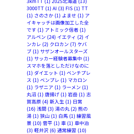
3kmTT
(1)
2025北海道
(13)
3000TT
(1)
AI
(3)
FIS
(1)
TT
(1)
さのさか
(1)
よませ
(1)
ア
イキャッチは画像加工した全
です
(1)
アトミック信者
(1)
アルペン
(24)
イエティ
(2)
イ
ンカレ
(2)
クロカン
(7)
ケバ
ブ
(1)
サザンオールスターズ
(1)
サッカー経験者募集中
(1)
スマホを落としただけなのに
(1)
ダイエット
(1)
ベンチプレ
ス
(1)
ベンプレ
(1)
マカロン
(1)
ラザニア
(1)
ラーメン
(1)
丸沼
(1)
唐揚げ
(1)
岩岳
(1)
志
賀高原
(4)
新入生
(1)
日常
(16)
浅間
(3)
湯の丸
(2)
熊の
湯
(1)
狭山
(1)
白馬
(1)
練習風
景
(10)
菅平
(1)
車
(1)
車中泊
(3)
軽井沢
(6)
通常練習
(10)