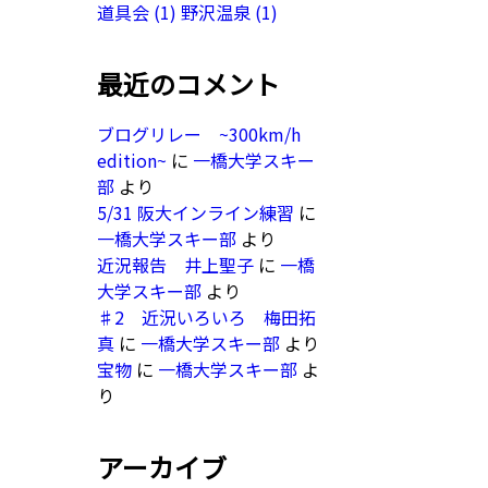
道具会
(1)
野沢温泉
(1)
最近のコメント
ブログリレー ~300km/h
edition~
に
一橋大学スキー
部
より
5/31 阪大インライン練習
に
一橋大学スキー部
より
近況報告 井上聖子
に
一橋
大学スキー部
より
♯2 近況いろいろ 梅田拓
真
に
一橋大学スキー部
より
宝物
に
一橋大学スキー部
よ
り
アーカイブ