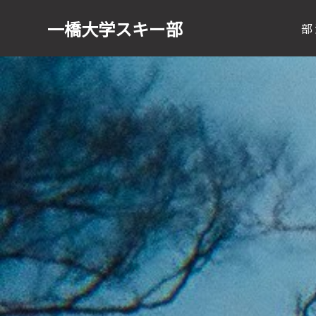
一橋大学
スキー部
部