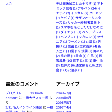
大会
チは画像加工した全です
(1)
アト
ミック信者
(1)
アルペン
(24)
イ
エティ
(2)
インカレ
(2)
クロカン
(7)
ケバブ
(1)
サザンオールスタ
ーズ
(1)
サッカー経験者募集中
(1)
スマホを落としただけなのに
(1)
ダイエット
(1)
ベンチプレス
(1)
ベンプレ
(1)
マカロン
(1)
ラザ
ニア
(1)
ラーメン
(1)
丸沼
(1)
唐
揚げ
(1)
岩岳
(1)
志賀高原
(4)
新
入生
(1)
日常
(16)
浅間
(3)
湯の丸
(2)
熊の湯
(1)
狭山
(1)
白馬
(1)
練
習風景
(10)
菅平
(1)
車
(1)
車中泊
(3)
軽井沢
(6)
通常練習
(10)
道具
会
(1)
野沢温泉
(1)
最近のコメント
アーカイブ
ブログリレー ~300km/h
2026年7月
edition~
に
一橋大学スキー部
よ
2026年6月
り
2026年5月
5/31 阪大インライン練習
に
一橋
2026年4月
大学スキー部
より
2026年3月