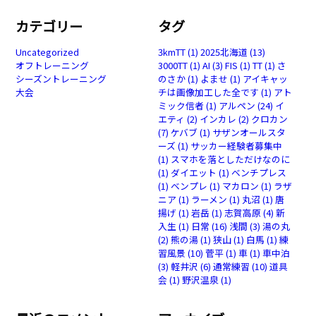
カテゴリー
タグ
Uncategorized
3kmTT
(1)
2025北海道
(13)
オフトレーニング
3000TT
(1)
AI
(3)
FIS
(1)
TT
(1)
さ
シーズントレーニング
のさか
(1)
よませ
(1)
アイキャッ
大会
チは画像加工した全です
(1)
アト
ミック信者
(1)
アルペン
(24)
イ
エティ
(2)
インカレ
(2)
クロカン
(7)
ケバブ
(1)
サザンオールスタ
ーズ
(1)
サッカー経験者募集中
(1)
スマホを落としただけなのに
(1)
ダイエット
(1)
ベンチプレス
(1)
ベンプレ
(1)
マカロン
(1)
ラザ
ニア
(1)
ラーメン
(1)
丸沼
(1)
唐
揚げ
(1)
岩岳
(1)
志賀高原
(4)
新
入生
(1)
日常
(16)
浅間
(3)
湯の丸
(2)
熊の湯
(1)
狭山
(1)
白馬
(1)
練
習風景
(10)
菅平
(1)
車
(1)
車中泊
(3)
軽井沢
(6)
通常練習
(10)
道具
会
(1)
野沢温泉
(1)