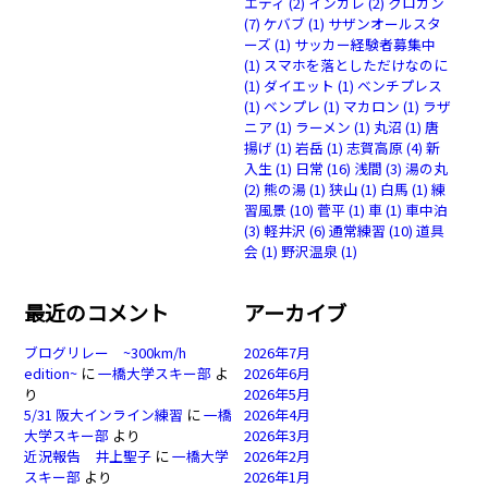
エティ
(2)
インカレ
(2)
クロカン
(7)
ケバブ
(1)
サザンオールスタ
ーズ
(1)
サッカー経験者募集中
(1)
スマホを落としただけなのに
(1)
ダイエット
(1)
ベンチプレス
(1)
ベンプレ
(1)
マカロン
(1)
ラザ
ニア
(1)
ラーメン
(1)
丸沼
(1)
唐
揚げ
(1)
岩岳
(1)
志賀高原
(4)
新
入生
(1)
日常
(16)
浅間
(3)
湯の丸
(2)
熊の湯
(1)
狭山
(1)
白馬
(1)
練
習風景
(10)
菅平
(1)
車
(1)
車中泊
(3)
軽井沢
(6)
通常練習
(10)
道具
会
(1)
野沢温泉
(1)
最近のコメント
アーカイブ
ブログリレー ~300km/h
2026年7月
edition~
に
一橋大学スキー部
よ
2026年6月
り
2026年5月
5/31 阪大インライン練習
に
一橋
2026年4月
大学スキー部
より
2026年3月
近況報告 井上聖子
に
一橋大学
2026年2月
スキー部
より
2026年1月