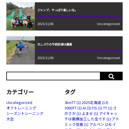
ジャンプ、やっぱり楽しいな。
2023/11/06
Uncategorized
久しぶりの午前彩湖は最高
2023/11/06
Uncategorized
カテゴリー
タグ
Uncategorized
3kmTT
(1)
2025北海道
(13)
オフトレーニング
3000TT
(1)
AI
(3)
FIS
(1)
TT
(1)
さ
シーズントレーニング
のさか
(1)
よませ
(1)
アイキャッ
大会
チは画像加工した全です
(1)
アト
ミック信者
(1)
アルペン
(24)
イ