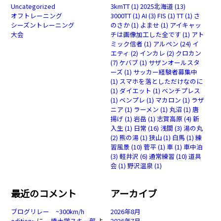
Uncategorized
3kmTT
(1)
2025北海道
(13)
オフトレーニング
3000TT
(1)
AI
(3)
FIS
(1)
TT
(1)
さ
シーズントレーニング
のさか
(1)
よませ
(1)
アイキャッ
大会
チは画像加工した全です
(1)
アト
ミック信者
(1)
アルペン
(24)
イ
エティ
(2)
インカレ
(2)
クロカン
(7)
ケバブ
(1)
サザンオールスタ
ーズ
(1)
サッカー経験者募集中
(1)
スマホを落としただけなのに
(1)
ダイエット
(1)
ベンチプレス
(1)
ベンプレ
(1)
マカロン
(1)
ラザ
ニア
(1)
ラーメン
(1)
丸沼
(1)
唐
揚げ
(1)
岩岳
(1)
志賀高原
(4)
新
入生
(1)
日常
(16)
浅間
(3)
湯の丸
(2)
熊の湯
(1)
狭山
(1)
白馬
(1)
練
習風景
(10)
菅平
(1)
車
(1)
車中泊
(3)
軽井沢
(6)
通常練習
(10)
道具
会
(1)
野沢温泉
(1)
最近のコメント
アーカイブ
ブログリレー ~300km/h
2026年8月
edition~
に
一橋大学スキー部
よ
2026年7月