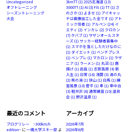
Uncategorized
3kmTT
(1)
2025北海道
(13)
オフトレーニング
3000TT
(1)
AI
(3)
FIS
(1)
TT
(1)
さ
シーズントレーニング
のさか
(1)
よませ
(1)
アイキャッ
大会
チは画像加工した全です
(1)
アト
ミック信者
(1)
アルペン
(24)
イ
エティ
(2)
インカレ
(2)
クロカン
(7)
ケバブ
(1)
サザンオールスタ
ーズ
(1)
サッカー経験者募集中
(1)
スマホを落としただけなのに
(1)
ダイエット
(1)
ベンチプレス
(1)
ベンプレ
(1)
マカロン
(1)
ラザ
ニア
(1)
ラーメン
(1)
丸沼
(1)
唐
揚げ
(1)
岩岳
(1)
志賀高原
(4)
新
入生
(1)
日常
(16)
浅間
(3)
湯の丸
(2)
熊の湯
(1)
狭山
(1)
白馬
(1)
練
習風景
(10)
菅平
(1)
車
(1)
車中泊
(3)
軽井沢
(6)
通常練習
(10)
道具
会
(1)
野沢温泉
(1)
最近のコメント
アーカイブ
ブログリレー ~300km/h
2026年7月
edition~
に
一橋大学スキー部
よ
2026年6月