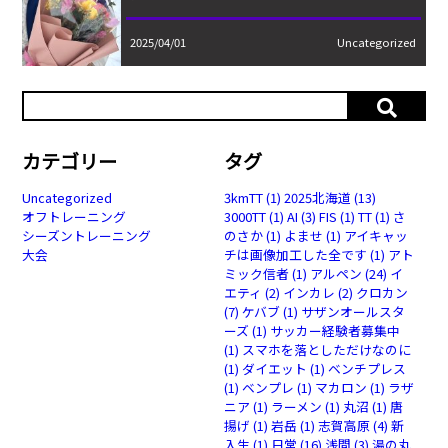
2025/04/01
Uncategorized
カテゴリー
タグ
Uncategorized
3kmTT
(1)
2025北海道
(13)
オフトレーニング
3000TT
(1)
AI
(3)
FIS
(1)
TT
(1)
さ
シーズントレーニング
のさか
(1)
よませ
(1)
アイキャッ
大会
チは画像加工した全です
(1)
アト
ミック信者
(1)
アルペン
(24)
イ
エティ
(2)
インカレ
(2)
クロカン
(7)
ケバブ
(1)
サザンオールスタ
ーズ
(1)
サッカー経験者募集中
(1)
スマホを落としただけなのに
(1)
ダイエット
(1)
ベンチプレス
(1)
ベンプレ
(1)
マカロン
(1)
ラザ
ニア
(1)
ラーメン
(1)
丸沼
(1)
唐
揚げ
(1)
岩岳
(1)
志賀高原
(4)
新
入生
(1)
日常
(16)
浅間
(3)
湯の丸