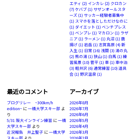
エティ
(2)
インカレ
(2)
クロカン
(7)
ケバブ
(1)
サザンオールスタ
ーズ
(1)
サッカー経験者募集中
(1)
スマホを落としただけなのに
(1)
ダイエット
(1)
ベンチプレス
(1)
ベンプレ
(1)
マカロン
(1)
ラザ
ニア
(1)
ラーメン
(1)
丸沼
(1)
唐
揚げ
(1)
岩岳
(1)
志賀高原
(4)
新
入生
(1)
日常
(16)
浅間
(3)
湯の丸
(2)
熊の湯
(1)
狭山
(1)
白馬
(1)
練
習風景
(10)
菅平
(1)
車
(1)
車中泊
(3)
軽井沢
(6)
通常練習
(10)
道具
会
(1)
野沢温泉
(1)
最近のコメント
アーカイブ
ブログリレー ~300km/h
2026年8月
edition~
に
一橋大学スキー部
よ
2026年7月
り
2026年6月
5/31 阪大インライン練習
に
一橋
2026年5月
大学スキー部
より
2026年4月
近況報告 井上聖子
に
一橋大学
2026年3月
スキー部
より
2026年2月