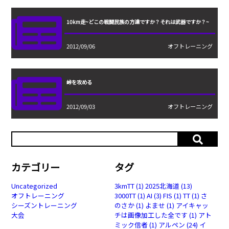
10km走~どこの戦闘民族の方達ですか？それは武器ですか？~
2012/09/06
オフトレーニング
峠を攻める
2012/09/03
オフトレーニング
カテゴリー
タグ
Uncategorized
3kmTT
(1)
2025北海道
(13)
オフトレーニング
3000TT
(1)
AI
(3)
FIS
(1)
TT
(1)
さ
シーズントレーニング
のさか
(1)
よませ
(1)
アイキャッ
大会
チは画像加工した全です
(1)
アト
ミック信者
(1)
アルペン
(24)
イ