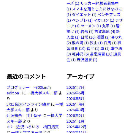
ーズ
(1)
サッカー経験者募集中
(1)
スマホを落としただけなのに
(1)
ダイエット
(1)
ベンチプレス
(1)
ベンプレ
(1)
マカロン
(1)
ラザ
ニア
(1)
ラーメン
(1)
丸沼
(1)
唐
揚げ
(1)
岩岳
(1)
志賀高原
(4)
新
入生
(1)
日常
(16)
浅間
(3)
湯の丸
(2)
熊の湯
(1)
狭山
(1)
白馬
(1)
練
習風景
(10)
菅平
(1)
車
(1)
車中泊
(3)
軽井沢
(6)
通常練習
(10)
道具
会
(1)
野沢温泉
(1)
最近のコメント
アーカイブ
ブログリレー ~300km/h
2026年7月
edition~
に
一橋大学スキー部
よ
2026年6月
り
2026年5月
5/31 阪大インライン練習
に
一橋
2026年4月
大学スキー部
より
2026年3月
近況報告 井上聖子
に
一橋大学
2026年2月
スキー部
より
2026年1月
♯2 近況いろいろ 梅田拓真
2025年12月
に
一橋大学スキー部
より
2025年11月