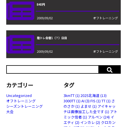
840円
2009/09/02
オフトレーニング
陸トレ合宿1（？）日目
2009/09/02
オフトレーニング
カテゴリー
タグ
Uncategorized
3kmTT
(1)
2025北海道
(13)
オフトレーニング
3000TT
(1)
AI
(3)
FIS
(1)
TT
(1)
さ
シーズントレーニング
のさか
(1)
よませ
(1)
アイキャッ
大会
チは画像加工した全です
(1)
アト
ミック信者
(1)
アルペン
(24)
イ
エティ
(2)
インカレ
(2)
クロカン