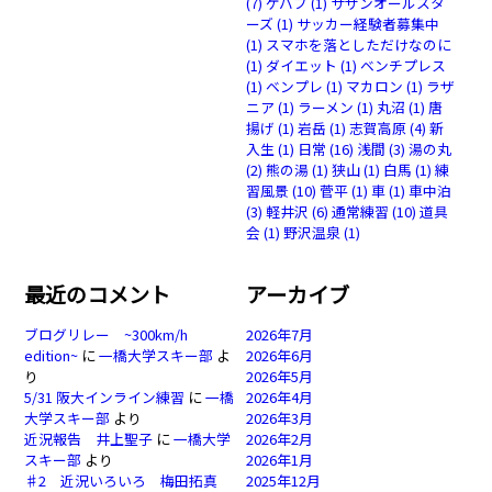
(7)
ケバブ
(1)
サザンオールスタ
ーズ
(1)
サッカー経験者募集中
(1)
スマホを落としただけなのに
(1)
ダイエット
(1)
ベンチプレス
(1)
ベンプレ
(1)
マカロン
(1)
ラザ
ニア
(1)
ラーメン
(1)
丸沼
(1)
唐
揚げ
(1)
岩岳
(1)
志賀高原
(4)
新
入生
(1)
日常
(16)
浅間
(3)
湯の丸
(2)
熊の湯
(1)
狭山
(1)
白馬
(1)
練
習風景
(10)
菅平
(1)
車
(1)
車中泊
(3)
軽井沢
(6)
通常練習
(10)
道具
会
(1)
野沢温泉
(1)
最近のコメント
アーカイブ
ブログリレー ~300km/h
2026年7月
edition~
に
一橋大学スキー部
よ
2026年6月
り
2026年5月
5/31 阪大インライン練習
に
一橋
2026年4月
大学スキー部
より
2026年3月
近況報告 井上聖子
に
一橋大学
2026年2月
スキー部
より
2026年1月
♯2 近況いろいろ 梅田拓真
2025年12月