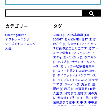
カテゴリー
タグ
Uncategorized
3kmTT
(1)
2025北海道
(13)
オフトレーニング
3000TT
(1)
AI
(3)
FIS
(1)
TT
(1)
さ
シーズントレーニング
のさか
(1)
よませ
(1)
アイキャッ
大会
チは画像加工した全です
(1)
アト
ミック信者
(1)
アルペン
(24)
イ
エティ
(2)
インカレ
(2)
クロカン
(7)
ケバブ
(1)
サザンオールスタ
ーズ
(1)
サッカー経験者募集中
(1)
スマホを落としただけなのに
(1)
ダイエット
(1)
ベンチプレス
(1)
ベンプレ
(1)
マカロン
(1)
ラザ
ニア
(1)
ラーメン
(1)
丸沼
(1)
唐
揚げ
(1)
岩岳
(1)
志賀高原
(4)
新
入生
(1)
日常
(16)
浅間
(3)
湯の丸
(2)
熊の湯
(1)
狭山
(1)
白馬
(1)
練
習風景
(10)
菅平
(1)
車
(1)
車中泊