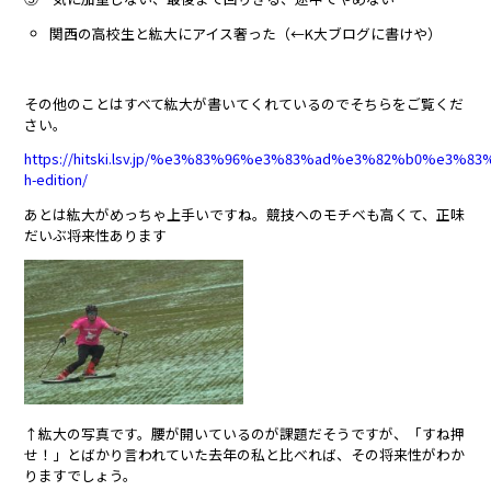
関西の高校生と紘大にアイス奢った（←K大ブログに書けや）
その他のことはすべて紘大が書いてくれているのでそちらをご覧くだ
さい。
https://hitski.lsv.jp/%e3%83%96%e3%83%ad%e3%82%b0%e3
h-edition/
あとは紘大がめっちゃ上手いですね。競技へのモチベも高くて、正味
だいぶ将来性あります
↑紘大の写真です。腰が開いているのが課題だそうですが、「すね押
せ！」とばかり言われていた去年の私と比べれば、その将来性がわか
りますでしょう。