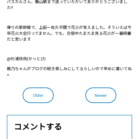
パスカルさん、飯山駅まで送っていただいてありがとうございまし
た‼︎
帰りの新幹線で、上田ー佐久平間で花火が見えました。そういえば今
年花火大会行ってません。でも、合宿中たまたま見る花火が一番綺麗
だと思います
@杉浦快飛(かっとび)
楓乃ちゃんがブログの続き楽しみにしてるらしいので早めに書いてね
⭐︎
Older
Newer
コメントする