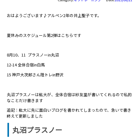
おはようございます♪アルペン2年の井上聖子です。
夏休みのスケジュール第2弾はこちらです
8月10、11 プラスノーin丸沼
12-14 全体合宿in白馬
15 神戸大次郎さん陸トレin野沢
丸沼プラスノーは紘大が、全体合宿は紗友里が書いてくれるので私的
なことだけ書きます
追記：紘大に先に面白いブログを書かれてしまったので、急いで書き
終えて更新しました
丸沼プラスノー