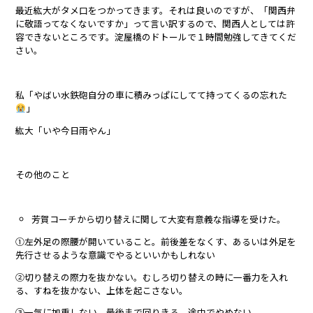
最近紘大がタメ口をつかってきます。それは良いのですが、「関西弁
に敬語ってなくないですか」って言い訳するので、関西人としては許
容できないところです。淀屋橋のドトールで１時間勉強してきてくだ
さい。
私「やばい水鉄砲自分の車に積みっぱにしてて持ってくるの忘れた
」
紘大「いや今日雨やん」
その他のこと
芳賀コーチから切り替えに関して大変有意義な指導を受けた。
①左外足の際腰が開いていること。前後差をなくす、あるいは外足を
先行させるような意識でやるといいかもしれない
②切り替えの際力を抜かない。むしろ切り替えの時に一番力を入れ
る、すねを抜かない、上体を起こさない。
③一気に加重しない、最後まで回りきる、途中でやめない