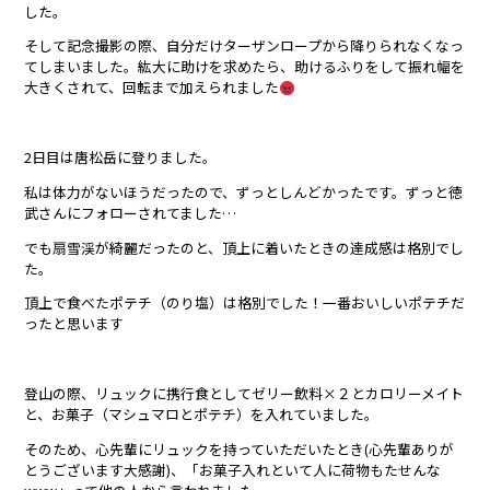
した。
そして記念撮影の際、自分だけターザンロープから降りられなくなっ
てしまいました。紘大に助けを求めたら、助けるふりをして振れ幅を
大きくされて、回転まで加えられました
2日目は唐松岳に登りました。
私は体力がないほうだったので、ずっとしんどかったです。ずっと徳
武さんにフォローされてました…
でも扇雪渓が綺麗だったのと、頂上に着いたときの達成感は格別でし
た。
頂上で食べたポテチ（のり塩）は格別でした！一番おいしいポテチだ
ったと思います
登山の際、リュックに携行食としてゼリー飲料×２とカロリーメイト
と、お菓子（マシュマロとポテチ）を入れていました。
そのため、心先輩にリュックを持っていただいたとき(心先輩ありが
とうございます大感謝)、「お菓子入れといて人に荷物もたせんな