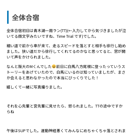
全体合宿
全体合宿初日は青木湖一周ラン(TT)(←入力してから気づきましたが泣
いてる顔文字みたいですね、Time Trial です)でした。
細い道で前から車が来て、走るスピードを落とすと相手も徐行し始め
ました。狭い道だから徐行してくれてるのかなと思ってると、窓が開
いて声をかけられました。
なんと阪大のMくんでした
前日に白馬八方尾根に登ったっていうス
トーリーをあげていたので、白馬にいるのは知っていましたが、まさ
か会えると思わなかったので本当にびっくりでした！
嬉しくて一緒に写真撮りました。
それを心先輩と宮先輩に見せたら、怒られました。TTの途中ですか
らね
午後はSUPでした。運動神経悪くてみんなにめちゃくちゃ落とされま