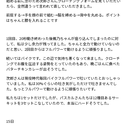
始める前に念のため次郎さんにクローチングフォームを見ていただい
たら、全然違うって言われて直していただきました。
前屈する→手を顔の前で組む→脇を締める→背中を丸める。ポイント
はちゃんと膝を入れることです
1回目、20秒動き終わった後楓乃ちゃんが座り込んでしまったのに対
して、私は少し余力が残ってました。ちゃんと全力で動けていないの
だと思い、2回目からはフルパワーで動けるように頑張りました。
続いてはバイクです。この辺で気持ち悪くなって来ました。クローチ
ングでお腹を圧迫する姿勢をとっていたのもあり、晩ごはんに食べた
バターチキンカレーが出そうでした。
次郎さんは現役時代毎回バイクフルパワーで吐いていたとおっしゃっ
ていました。私は30%ぐらいの吐き気がしただけで吐きませんでし
た。もっとフルパワーで動けるように頑張りたいです。
私たちは1セットだけでしたが、パスカルさんたちは12種目あるサー
キットを3セットこなしていたので、本当にハードそうでした。
15日