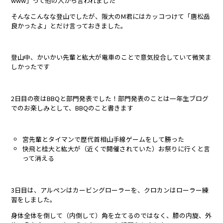
www」って他の人から言われました
そんなこんなな登山でしたが、阪大のM君にはカッコつけて「唐松岳
良かったよ」とだけ言っておきました。
登山中、かいかい先輩と紘大が電車のことで意気投合していて微笑ま
しかったです
2日目の夜はBBQと部門発表でした！部門発表のことは一年生ブログ
でのお楽しみとして、BBQのこと書きます
宮先輩とタイマンで歴代首相山手線ゲームをして勝った
快飛と桂大と紘大が（近くで開催されていた）お祭りに行くと言
って消える
3日目は、アルペンはカービングローラーを、クロカンはローラー練
習をしました。
身体全体を倒して（内倒して）角を立てるのではなく、膝の内旋、外