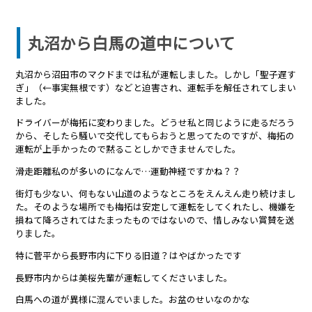
丸沼から白馬の道中について
丸沼から沼田市のマクドまでは私が運転しました。しかし「聖子遅す
ぎ」（←事実無根です）などと迫害され、運転手を解任されてしまい
ました。
ドライバーが梅拓に変わりました。どうせ私と同じように走るだろう
から、そしたら騒いで交代してもらおうと思ってたのですが、梅拓の
運転が上手かったので黙ることしかできませんでした。
滑走距離私のが多いのになんで…運動神経ですかね？？
街灯も少ない、何もない山道のようなところをえんえん走り続けまし
た。そのような場所でも梅拓は安定して運転をしてくれたし、機嫌を
損ねて降ろされてはたまったものではないので、惜しみない賞賛を送
りました。
特に菅平から長野市内に下りる旧道？はやばかったです
長野市内からは美桜先輩が運転してくださいました。
白馬への道が異様に混んでいました。お盆のせいなのかな