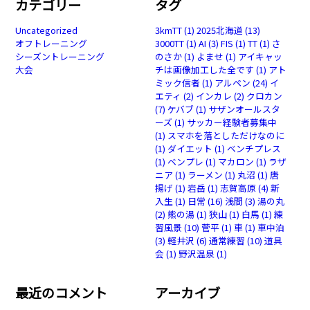
カテゴリー
タグ
Uncategorized
3kmTT
(1)
2025北海道
(13)
オフトレーニング
3000TT
(1)
AI
(3)
FIS
(1)
TT
(1)
さ
シーズントレーニング
のさか
(1)
よませ
(1)
アイキャッ
大会
チは画像加工した全です
(1)
アト
ミック信者
(1)
アルペン
(24)
イ
エティ
(2)
インカレ
(2)
クロカン
(7)
ケバブ
(1)
サザンオールスタ
ーズ
(1)
サッカー経験者募集中
(1)
スマホを落としただけなのに
(1)
ダイエット
(1)
ベンチプレス
(1)
ベンプレ
(1)
マカロン
(1)
ラザ
ニア
(1)
ラーメン
(1)
丸沼
(1)
唐
揚げ
(1)
岩岳
(1)
志賀高原
(4)
新
入生
(1)
日常
(16)
浅間
(3)
湯の丸
(2)
熊の湯
(1)
狭山
(1)
白馬
(1)
練
習風景
(10)
菅平
(1)
車
(1)
車中泊
(3)
軽井沢
(6)
通常練習
(10)
道具
会
(1)
野沢温泉
(1)
最近のコメント
アーカイブ