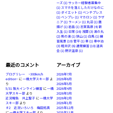
ーズ
(1)
サッカー経験者募集中
(1)
スマホを落としただけなのに
(1)
ダイエット
(1)
ベンチプレス
(1)
ベンプレ
(1)
マカロン
(1)
ラザ
ニア
(1)
ラーメン
(1)
丸沼
(1)
唐
揚げ
(1)
岩岳
(1)
志賀高原
(4)
新
入生
(1)
日常
(16)
浅間
(3)
湯の丸
(2)
熊の湯
(1)
狭山
(1)
白馬
(1)
練
習風景
(10)
菅平
(1)
車
(1)
車中泊
(3)
軽井沢
(6)
通常練習
(10)
道具
会
(1)
野沢温泉
(1)
最近のコメント
アーカイブ
ブログリレー ~300km/h
2026年7月
edition~
に
一橋大学スキー部
よ
2026年6月
り
2026年5月
5/31 阪大インライン練習
に
一橋
2026年4月
大学スキー部
より
2026年3月
近況報告 井上聖子
に
一橋大学
2026年2月
スキー部
より
2026年1月
♯2 近況いろいろ 梅田拓真
2025年12月
に
一橋大学スキー部
より
2025年11月