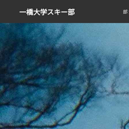
一橋大学
スキー部
部