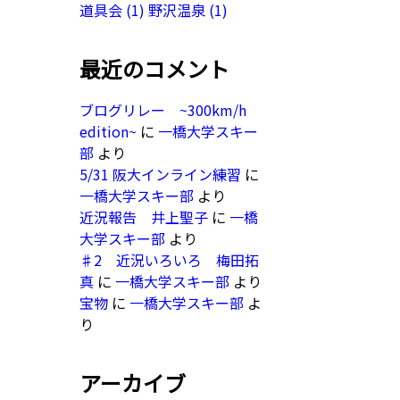
道具会
(1)
野沢温泉
(1)
最近のコメント
ブログリレー ~300km/h
edition~
に
一橋大学スキー
部
より
5/31 阪大インライン練習
に
一橋大学スキー部
より
近況報告 井上聖子
に
一橋
大学スキー部
より
♯2 近況いろいろ 梅田拓
真
に
一橋大学スキー部
より
宝物
に
一橋大学スキー部
よ
り
アーカイブ