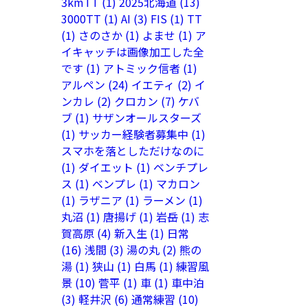
3kmTT
(1)
2025北海道
(13)
3000TT
(1)
AI
(3)
FIS
(1)
TT
(1)
さのさか
(1)
よませ
(1)
ア
イキャッチは画像加工した全
です
(1)
アトミック信者
(1)
アルペン
(24)
イエティ
(2)
イ
ンカレ
(2)
クロカン
(7)
ケバ
ブ
(1)
サザンオールスターズ
(1)
サッカー経験者募集中
(1)
スマホを落としただけなのに
(1)
ダイエット
(1)
ベンチプレ
ス
(1)
ベンプレ
(1)
マカロン
(1)
ラザニア
(1)
ラーメン
(1)
丸沼
(1)
唐揚げ
(1)
岩岳
(1)
志
賀高原
(4)
新入生
(1)
日常
(16)
浅間
(3)
湯の丸
(2)
熊の
湯
(1)
狭山
(1)
白馬
(1)
練習風
景
(10)
菅平
(1)
車
(1)
車中泊
(3)
軽井沢
(6)
通常練習
(10)