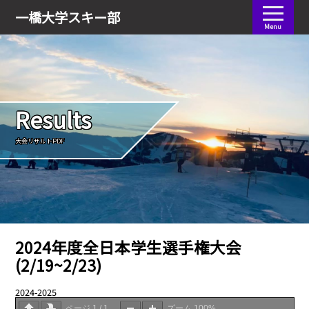
会員ログイン
一橋大学
スキー部
Menu
Results
大会リザルトPDF
2024年度全日本学生選手権大会
(2/19~2/23)
2024-2025
04.06
ページ
1
/
1
ズーム
100%