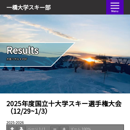
会員ログイン
一橋大学
スキー部
Menu
Results
大会リザルトPDF
2025年度国立十大学スキー選手権大会
（12/29~1/3）
2025-2026
05.10
ページ
1
/
1
ズーム
100%