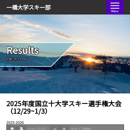
会員ログイン
一橋大学
スキー部
Menu
Results
大会リザルトPDF
2025年度国立十大学スキー選手権大会
（12/29~1/3）
2025-2026
05.10
ページ
1
/
2
ズーム
100%