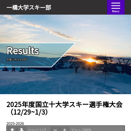
会員ログイン
一橋大学
スキー部
Menu
Results
大会リザルトPDF
2025年度国立十大学スキー選手権大会
（12/29~1/3）
2025-2026
05.10
ページ
1
/
3
ズーム
100%