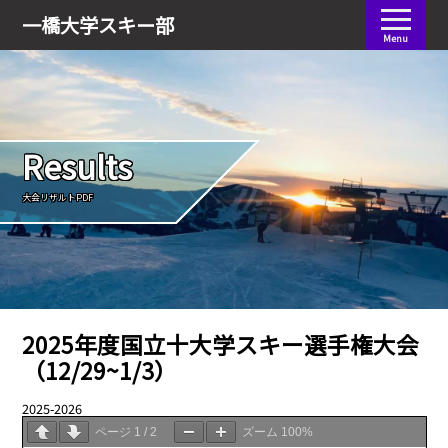
会員ログイン
一橋大学
スキー部
Menu
Results
大会リザルトPDF
2025年度国立十大学スキー選手権大会
（12/29~1/3）
2025-2026
05.11
ページ
1
/
2
ズーム
100%